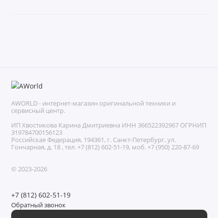
AWORLD - интернет-магазин оригинальной техники и
сервисный центр.
ИП Хвостикова Карина Дмитриевна ИНН 366522392967 ОГРНИП
319784700156123
Российская Федерация, 194361, г. Санкт-Петербург, ул.
Гончарная, д. 18 , тел. +7 (812) 602-51-19, моб. +7 (950) 220-87-69
© 2023-2026
+7 (812) 602-51-19
Обратный звонок