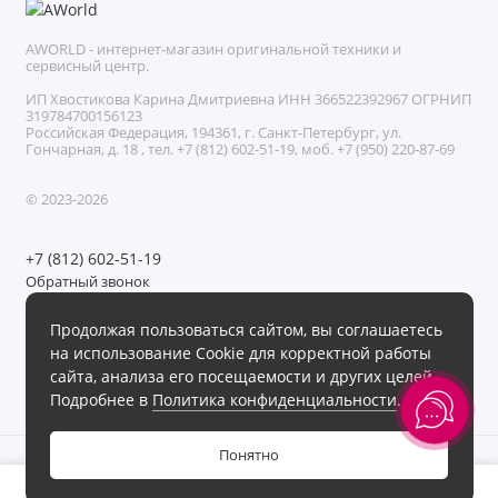
AWORLD - интернет-магазин оригинальной техники и
сервисный центр.
ИП Хвостикова Карина Дмитриевна ИНН 366522392967 ОГРНИП
319784700156123
Российская Федерация, 194361, г. Санкт-Петербург, ул.
Гончарная, д. 18 , тел. +7 (812) 602-51-19, моб. +7 (950) 220-87-69
© 2023-2026
+7 (812) 602-51-19
Обратный звонок
Без выходных с 11:00 до 21:00
Продолжая пользоваться сайтом, вы соглашаетесь
Мы в сети
на использование Cookie для корректной работы
сайта, анализа его посещаемости и других целей.
Подробнее в
Политика конфиденциальности
.
Понятно
0