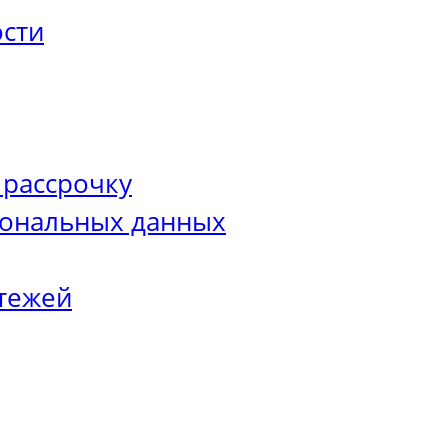
сти
 рассрочку
сональных данных
тежей