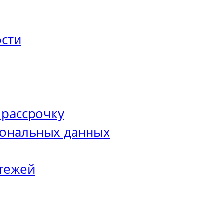
сти
 рассрочку
сональных данных
тежей