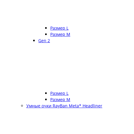
Размер L
Размер М
Gen 2
Размер L
Размер М
Умные очки RayBan Meta* Headliner