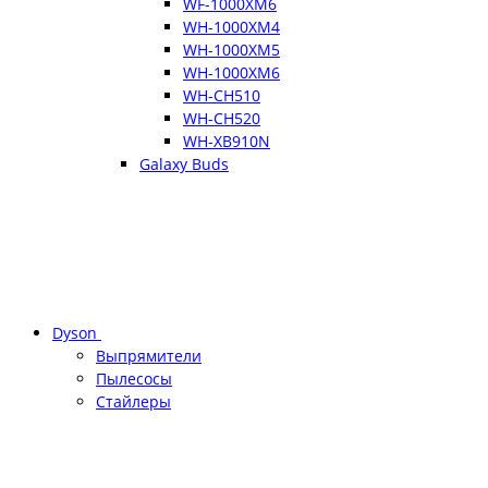
WF-1000XM6
WH-1000XM4
WH-1000XM5
WH-1000XM6
WH-CH510
WH-CH520
WH-XB910N
Galaxy Buds
Dyson
Выпрямители
Пылесосы
Стайлеры