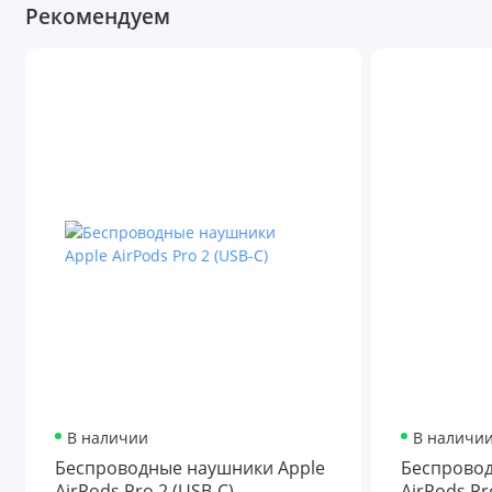
Рекомендуем
В наличии
В наличи
Беспроводные наушники Apple
Беспровод
AirPods Pro 2 (USB-C)
AirPods Pr