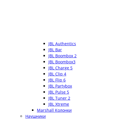
JBL Authentics
JBL Bar
JBL Boombox 2
JBL Boombox3
JBL Charge 5
JBL Clip 4
JBL Flip 6
JBL Partybox
JBL Pulse 5
JBL Tuner 2
JBL Xtreme
Marshall Колонки
Наушники