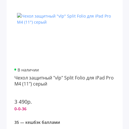
Ремешки для Apple Watch
Чехлы для AirPods
Чехлы для iPad
Чехлы для iPhone
Чехлы и защитные стекла для Samsung
В наличии
Показать все
Чехол защитный "vlp" Split Folio для iPad Pro
M4 (11") серый
3 490р.
0-0-36
35 — кешбэк баллами