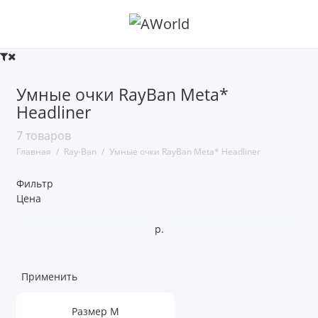
Умные очки RayBan Meta * Wayfarer
Умные очки RayBan Meta*
Headliner
Умные очки RayBan Meta* Headliner
7 товаров
Умные очки RayBan Meta* Skyler
Главная
Ray-Ban
Умные очки RayBan Meta* Headliner
Показать все
Фильтр
Цена
р.
Применить
Размер М