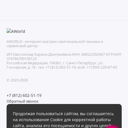
AWORLD - интернет-магазин оригинальной техники и
сервисный центр.
ИП Хвостикова Карина Дмитриевна ИНН 366522392967 ОГРНИП
319784700156123
Российская Федерация, 194361, г. Санкт-Петербург, ул.
Гончарная, д. 18 , тел. +7 (812) 602-51-19, моб. +7 (950) 220-87-69
© 2023-2026
+7 (812) 602-51-19
Обратный звонок
Без выходных с 11:00 до 21:00
Продолжая пользоваться сайтом, вы соглашаетесь
Мы в сети
на использование Cookie для корректной работы
сайта, анализа его посещаемости и других целей.