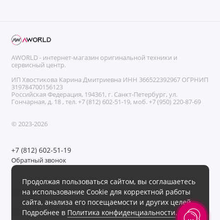
AWORLD - интернет-магазин оригинальной техники и
сервисный центр.
ИП Хвостикова Карина Дмитриевна ИНН 366522392967 ОГРНИП
319784700156123
Российская Федерация, 194361, г. Санкт-Петербург, ул.
Гончарная, д. 18 , тел. +7 (812) 602-51-19, моб. +7 (950) 220-87-69
© 2023-2026
+7 (812) 602-51-19
Обратный звонок
Без выходных с 11:00 до 21:00
Продолжая пользоваться сайтом, вы соглашаетесь
Мы в сети
на использование Cookie для корректной работы
сайта, анализа его посещаемости и других целей.
Подробнее в
Политика конфиденциальности
.