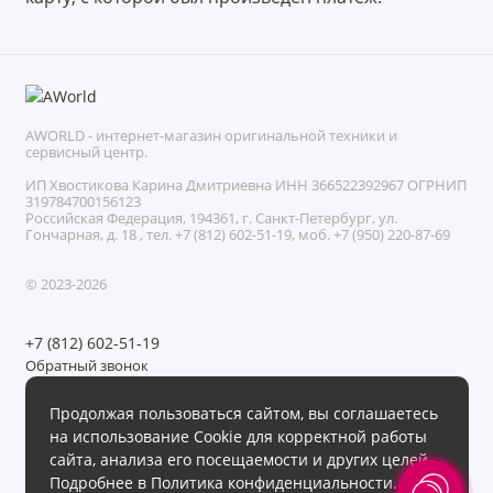
AWORLD - интернет-магазин оригинальной техники и
сервисный центр.
ИП Хвостикова Карина Дмитриевна ИНН 366522392967 ОГРНИП
319784700156123
Российская Федерация, 194361, г. Санкт-Петербург, ул.
Гончарная, д. 18 , тел. +7 (812) 602-51-19, моб. +7 (950) 220-87-69
© 2023-2026
+7 (812) 602-51-19
Обратный звонок
Без выходных с 11:00 до 21:00
Продолжая пользоваться сайтом, вы соглашаетесь
Мы в сети
на использование Cookie для корректной работы
сайта, анализа его посещаемости и других целей.
Подробнее в
Политика конфиденциальности
.