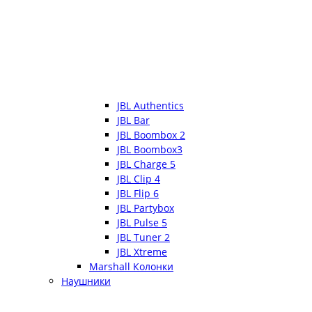
JBL Authentics
JBL Bar
JBL Boombox 2
JBL Boombox3
JBL Charge 5
JBL Clip 4
JBL Flip 6
JBL Partybox
JBL Pulse 5
JBL Tuner 2
JBL Xtreme
Marshall Колонки
Наушники