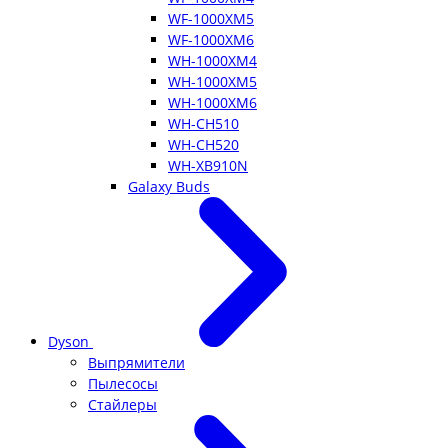
WF-1000XM5
WF-1000XM6
WH-1000XM4
WH-1000XM5
WH-1000XM6
WH-CH510
WH-CH520
WH-XB910N
Galaxy Buds
Dyson
Выпрямители
Пылесосы
Стайлеры