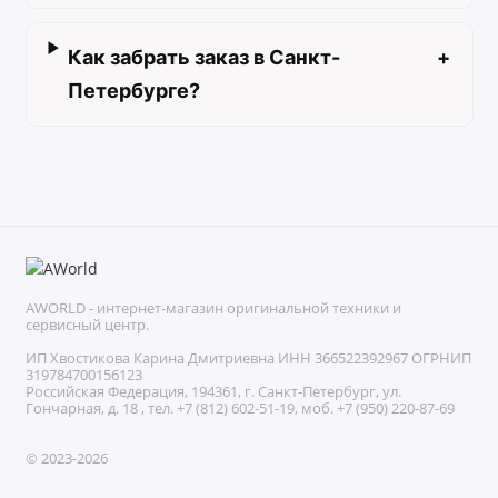
Как забрать заказ в Санкт-
+
Петербурге?
AWORLD - интернет-магазин оригинальной техники и
сервисный центр.
ИП Хвостикова Карина Дмитриевна ИНН 366522392967 ОГРНИП
319784700156123
Российская Федерация, 194361, г. Санкт-Петербург, ул.
Гончарная, д. 18 , тел. +7 (812) 602-51-19, моб. +7 (950) 220-87-69
© 2023-2026