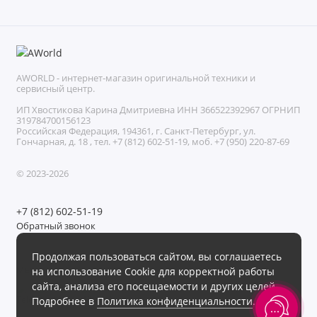
AWORLD - интернет-магазин оригинальной техники и
сервисный центр.
ИП Хвостикова Карина Дмитриевна ИНН 366522392967 ОГРНИП
319784700156123
Российская Федерация, 194361, г. Санкт-Петербург, ул.
Гончарная, д. 18 , тел. +7 (812) 602-51-19, моб. +7 (950) 220-87-69
© 2023-2026
+7 (812) 602-51-19
Обратный звонок
Без выходных с 11:00 до 21:00
Продолжая пользоваться сайтом, вы соглашаетесь
Мы в сети
на использование Cookie для корректной работы
сайта, анализа его посещаемости и других целей.
Подробнее в
Политика конфиденциальности
.