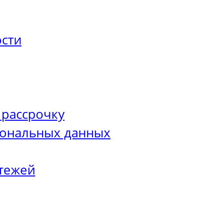
сти
 рассрочку
сональных данных
тежей