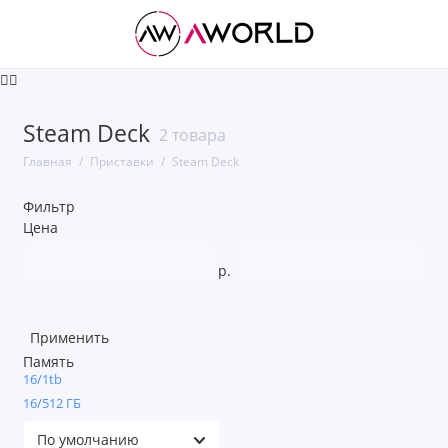
GTA 6
Steam Deck
2 товара
Nintendo
Главная
Приставки
Steam Deck
Sony Playstation
Фильтр
Цена
Steam Deck
р.
Показать все
Применить
Память
16/1tb
16/512 ГБ