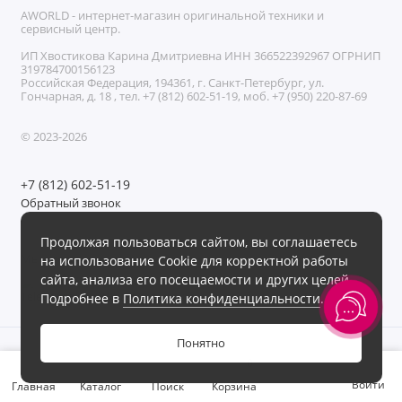
AWORLD - интернет-магазин оригинальной техники и
сервисный центр.
ИП Хвостикова Карина Дмитриевна ИНН 366522392967 ОГРНИП
319784700156123
Российская Федерация, 194361, г. Санкт-Петербург, ул.
Гончарная, д. 18 , тел. +7 (812) 602-51-19, моб. +7 (950) 220-87-69
© 2023-2026
+7 (812) 602-51-19
Обратный звонок
Без выходных с 11:00 до 21:00
Продолжая пользоваться сайтом, вы соглашаетесь
Мы в сети
на использование Cookie для корректной работы
сайта, анализа его посещаемости и других целей.
Подробнее в
Политика конфиденциальности
.
Понятно
0
Войти
Главная
Каталог
Поиск
Корзина