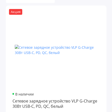
Ремешки для Apple Watch
Акция
Чехлы для AirPods
Чехлы для iPad
Чехлы для iPhone
Чехлы и защитные стекла для Samsung
Показать все
В наличии
Сетевое зарядное устройство VLP G-Charge
30Вт USB-C, PD, QC, белый