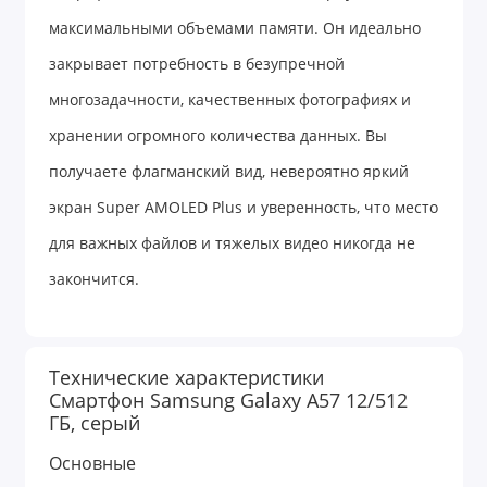
максимальными объемами памяти. Он идеально
закрывает потребность в безупречной
многозадачности, качественных фотографиях и
хранении огромного количества данных. Вы
получаете флагманский вид, невероятно яркий
экран Super AMOLED Plus и уверенность, что место
для важных файлов и тяжелых видео никогда не
закончится.
Хотите смартфон, который выглядит как флагман, с
Технические характеристики
легкостью тянет самые тяжелые приложения и
Смартфон Samsung Galaxy A57 12/512
ГБ, серый
вмещает в себя всё, что вам нужно? Samsung
Galaxy A57 в максимальной версии на 12/512 ГБ
Основные