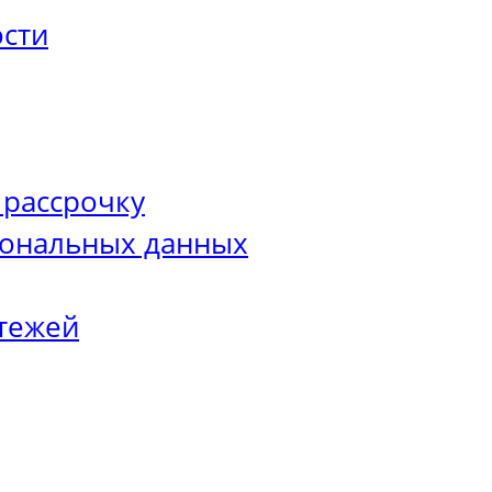
сти
 рассрочку
сональных данных
тежей