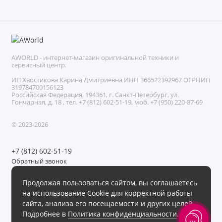
AWORLD - интернет-магазин оригинальной техники и
сервисный центр.
ИП Хвостикова Карина Дмитриевна ИНН 366522392967 ОГРНИП
319784700156123
Российская Федерация, 194361, г. Санкт-Петербург, ул.
Гончарная, д. 18 , тел. +7 (812) 602-51-19, моб. +7 (950) 220-87-69
© 2023-2026
+7 (812) 602-51-19
Обратный звонок
Без выходных с 11:00 до 21:00
Продолжая пользоваться сайтом, вы соглашаетесь
Мы в сети
на использование Cookie для корректной работы
сайта, анализа его посещаемости и других целей.
Подробнее в
Политика конфиденциальности
.