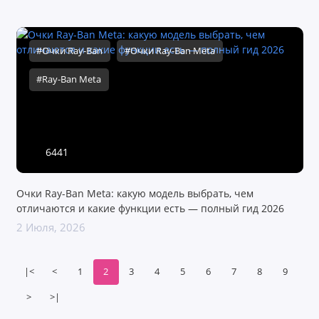
#Очки Ray-Ban
#Очки Ray-Ban Meta
#Ray-Ban Meta
6441
Очки Ray-Ban Meta: какую модель выбрать, чем
отличаются и какие функции есть — полный гид 2026
2 Июля, 2026
|<
<
1
2
3
4
5
6
7
8
9
>
>|