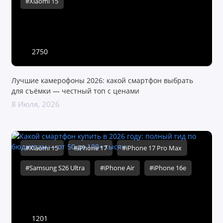
#Xiaomi 15
2750
Лучшие камерофоны 2026: какой смартфон выбрать
для съёмки — честный топ с ценами
8 Июля, 2026
#Xiaomi 15
#iPhone 17
#iPhone 17 Pro Max
#Samsung S26 Ultra
#iPhone Air
#iPhone 16e
1201