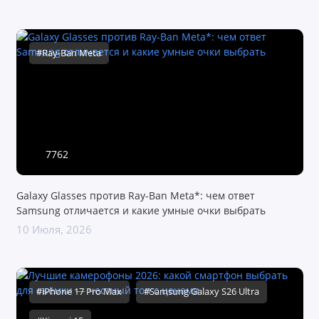
#Ray-Ban Meta
7762
Galaxy Glasses против Ray-Ban Meta*: чем ответ
Samsung отличается и какие умные очки выбрать
10 Июля, 2026
#iPhone 17 Pro Max
#Samsung Galaxy S26 Ultra