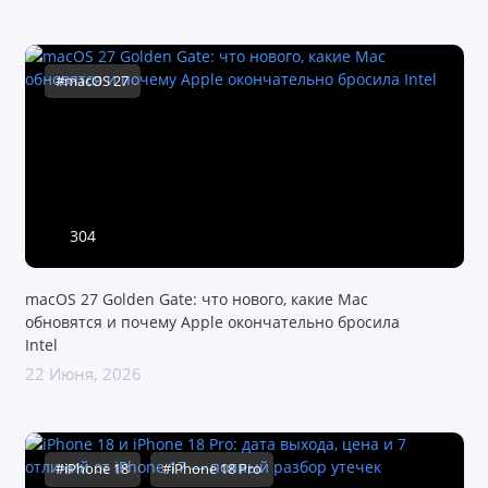
#macOS 27
304
macOS 27 Golden Gate: что нового, какие Mac
обновятся и почему Apple окончательно бросила
Intel
22 Июня, 2026
#iPhone 18
#iPhone 18 Pro