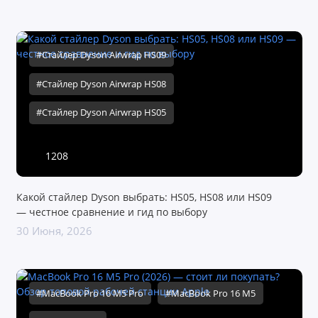
#Стайлер Dyson Airwrap HS09
#Стайлер Dyson Airwrap HS08
#Стайлер Dyson Airwrap HS05
1208
Какой стайлер Dyson выбрать: HS05, HS08 или HS09
— честное сравнение и гид по выбору
30 Июня, 2026
#MacBook Pro 16 M5 Pro
#MacBook Pro 16 M5