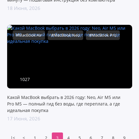
18 Июня, 2026
#MacBook Air
#MacBook Neo
#MacBook Pro
1027
Какой MacBook выбрать в 2026 году: Neo, Air M5 или
Pro M5 — полный гид без воды, где переплата, а где
идеальная покупка
17 Июня, 2026
|<
<
1
2
3
4
5
6
7
8
9