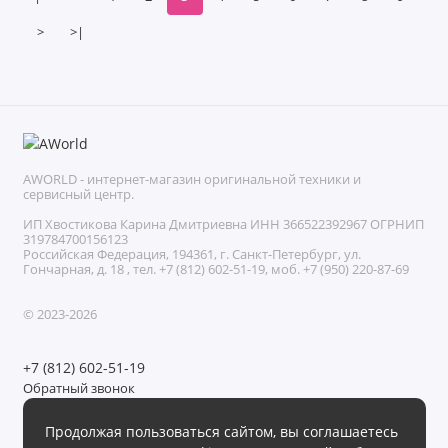
>
>|
AWORLD - интернет-магазин оригинальной техники и
сервисный центр.
ИП Хвостикова Карина Дмитриевна ИНН 366522392967 ОГРНИП
319784700156123
Российская Федерация, 194361, г. Санкт-Петербург, ул.
Гончарная, д. 18 , тел. +7 (812) 602-51-19, моб. +7 (950) 220-87-69
© 2023-2026
+7 (812) 602-51-19
Обратный звонок
Без выходных с 11:00 до 21:00
Продолжая пользоваться сайтом, вы соглашаетесь