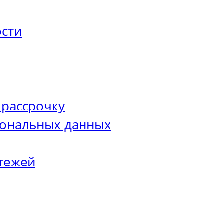
сти
 рассрочку
сональных данных
тежей