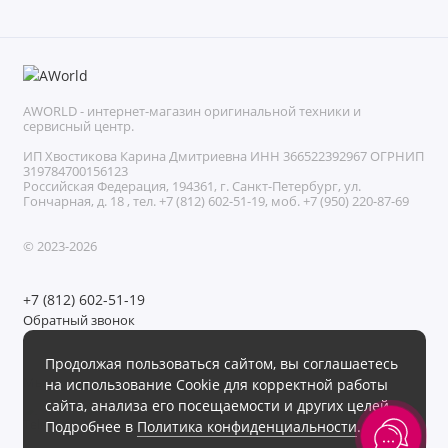
AWORLD - интернет-магазин оригинальной техники и
сервисный центр.
ИП Хвостикова Карина Дмитриевна ИНН 366522392967 ОГРНИП
319784700156123
Российская Федерация, 194361, г. Санкт-Петербург, ул.
Гончарная, д. 18 , тел. +7 (812) 602-51-19, моб. +7 (950) 220-87-69
© 2023-2026
+7 (812) 602-51-19
Обратный звонок
Без выходных с 11:00 до 21:00
Продолжая пользоваться сайтом, вы соглашаетесь
Мы в сети
на использование Cookie для корректной работы
сайта, анализа его посещаемости и других целей.
Подробнее в
Политика конфиденциальности
.