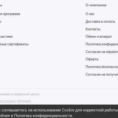
ы
О компании
я программа
О нас
н
Доставка и оплата
Контакты
частями
Обмен и возврат
ные сертификаты
Политика конфиден
Согласие на обрабо
Оферта
Политика безопасно
Согласие на получе
ехники и сервисный центр.
66522392967 ОГРНИП
бург, ул. Гончарная, д. 18 , тел.
 соглашаетесь на использование Cookie для корректной работы 
обнее в
Политика конфиденциальности
.