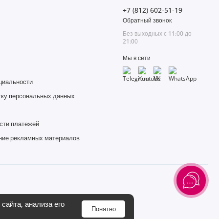
+7 (812) 602-51-19
Обратный звонок
Без выходных с 11:00 до
21:00
Мы в сети
циальности
тку персональных данных
сти платежей
ние рекламных материалов
сайта, анализа его
Понятно