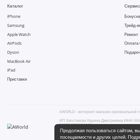
Каталог
Сервис
iPhone
Бонусна
Samsung
Трейд-и
Apple Watch
Ремонт
AirPods
Оплата 
Dyson
Подароч
MacBook Air
iPad
Приставки
AWORLD - интернет-магазин оригинальной т
ИП Хвостикова Карина Дмитриевна ИНН 3
319784700156123
Российская Федерация, 194361, г. Санкт-Петер
Продолжая пользоваться сайтом, вы
+7 (812) 602-51-19, моб. +7 (950) 220-87-69
посещаемости и других целей. Подр