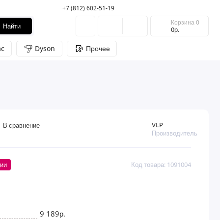
+7 (812) 602-51-19
Корзина
0
Найти
0р.
c
Dyson
Прочее
VLP
В сравнение
Производитель
ции
Код товара: 1091004
9 189р.