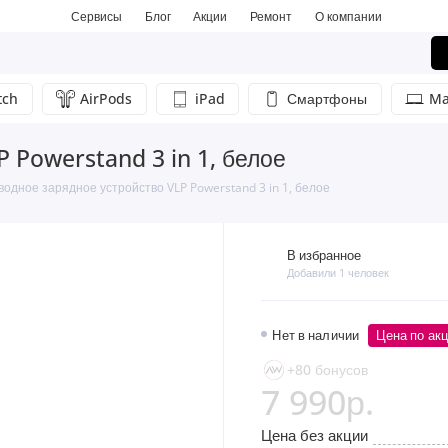
Сервисы
Блог
Акции
Ремонт
О компании
tch
AirPods
iPad
Смартфоны
Ma
 Powerstand 3 in 1, белое
одное зарядное устройство VLP Powerstand 3 in 1, белое
В избранное
Добавили 1 человек
Нет в наличии
Цена по ак
+80 бонусов
7 990р.
Цена без акции