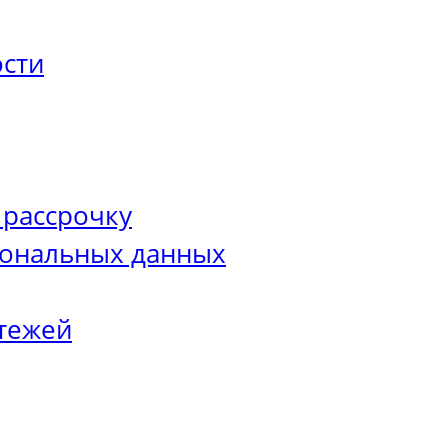
сти
 рассрочку
сональных данных
тежей