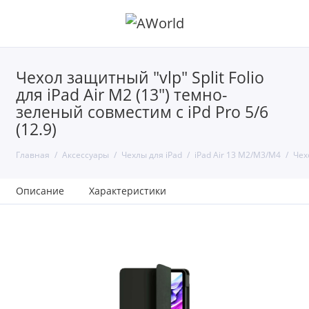
Чехол защитный "vlp" Split Folio
для iPad Air M2 (13") темно-
зеленый совместим с iPd Pro 5/6
(12.9)
Главная
Аксессуары
Чехлы для iPad
iPad Air 13 M2/M3/M4
Чехо
Описание
Характеристики