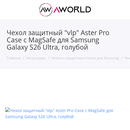
Чехол защитный "vlp" Aster Pro
Case c MagSafe для Samsung
Galaxy S26 Ultra, голубой
Главная
Аксессуары
Чехлы и защитные стекла для Samsung
Чех