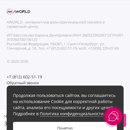
AWORLD - интернет-магазин оригинальной техники и
сервисный центр.
ИП Хвостикова Карина Дмитриевна ИНН 366522392967 ОГРНИП
319784700156123
Российская Федерация, 194361, г. Санкт-Петербург, ул.
Гончарная, д. 18 , тел. +7 (812) 602-51-19, моб. +7 (950) 220-87-69
© 2023-2026
+7 (812) 602-51-19
Обратный звонок
Без выходных с 11:00 до 21:00
Продолжая пользоваться сайтом, вы соглашаетесь
Мы в сети
на использование Cookie для корректной работы
сайта, анализа его посещаемости и других целей.
Подробнее в
Политика конфиденциальности
.
Чехол защитный "vlp" Aster Pro Case c MagSafe для Samsung Galaxy S26 Ultra, голубой
В корзину
3 490р.
Понятно