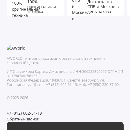
100%
Доставка по
оригинальная
СПБ и Москве в
техника
день заказа
AWORLD - интернет-магазин оригинальной техники и
сервисный центр.
ИП Хвостикова Карина Дмитриевна ИНН 366522392967 ОГРНИП
319784700156123
Российская Федерация, 194361, г. Санкт-Петербург, ул.
Гончарная, д. 18 , тел. +7 (812) 602-51-19, моб. +7 (950) 220-87-69
© 2023-2026
+7 (812) 602-51-19
Обратный звонок
Без выходных с 11:00 до 21:00