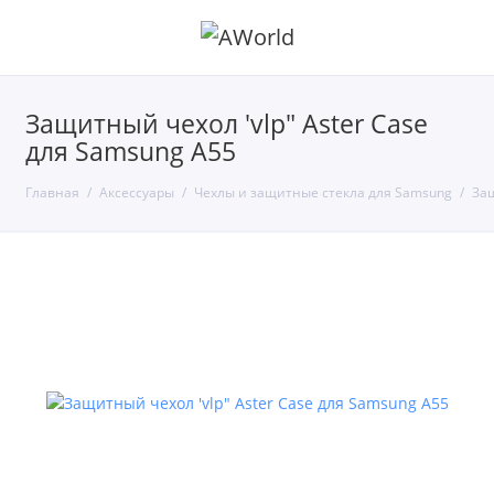
Защитный чехол 'vlp" Aster Case
для Samsung A55
Главная
Аксессуары
Чехлы и защитные стекла для Samsung
Защ