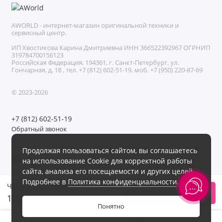
AWORLD - интернет-магазин оригинальной техники и
сервисный центр.
ИП Хвостикова Карина Дмитриевна ИНН 366522392967 ОГРНИП
319784700156123
Российская Федерация, 194361, г. Санкт-Петербург, ул.
Гончарная, д. 18 , тел. +7 (812) 602-51-19, моб. +7 (950) 220-87-69
© 2023-2026
+7 (812) 602-51-19
Обратный звонок
Без выходных с 11:00 до 21:00
Продолжая пользоваться сайтом, вы соглашаетесь
Мы в сети
на использование Cookie для корректной работы
сайта, анализа его посещаемости и других целей.
Подробнее в
Политика конфиденциальности
.
Чехол для Airpods Pro 3 Keephone Rocca Оранжевый
В корзину
1 990р.
Понятно
0