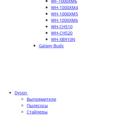
WF-1000XM6
WH-1000XM4
WH-1000XM5
WH-1000XM6
WH-CH510
WH-CH520
WH-XB910N
Galaxy Buds
Dyson
Выпрямители
Пылесосы
Стайлеры