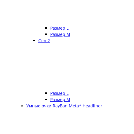
Размер L
Размер М
Gen 2
Размер L
Размер М
Умные очки RayBan Meta* Headliner