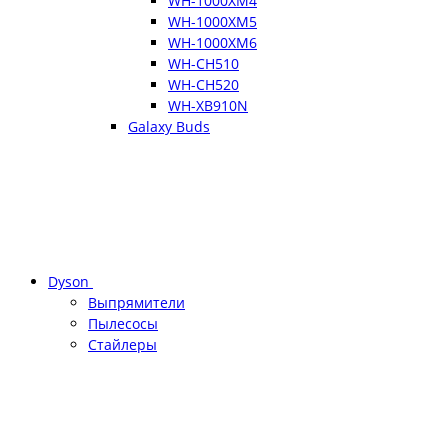
WH-1000XM4
WH-1000XM5
WH-1000XM6
WH-CH510
WH-CH520
WH-XB910N
Galaxy Buds
Dyson
Выпрямители
Пылесосы
Стайлеры