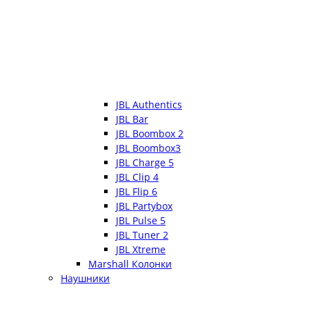
JBL Authentics
JBL Bar
JBL Boombox 2
JBL Boombox3
JBL Charge 5
JBL Clip 4
JBL Flip 6
JBL Partybox
JBL Pulse 5
JBL Tuner 2
JBL Xtreme
Marshall Колонки
Наушники