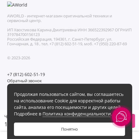
AWORLD - интернет-магазин оригинальной техники и
сервисный центр.
ИП Хвостикова Карина Дмитриевна ИНН 366522392967 ОГРНИП
319784700156123
Российская Федерация, 194361, г. Санкт-Петербург, ул.
Гончарная, д. 18 , тел. +7 (812) 602-51-19, моб. +7 (950) 220-87-69
© 2023-2026
+7 (812) 602-51-19
Обратный звонок
Без выходных с 11:00 до 21:00
Продолжая пользоваться сайтом, вы соглашаетесь
Мы в сети
на использование Cookie для корректной работы
сайта, анализа его посещаемости и других целей.
Подробнее в
Политика конфиденциальности
.
Чехол Keephone iPhone 17 Pro X-CRYSTAL
В корзину
1 690р.
Понятно
0