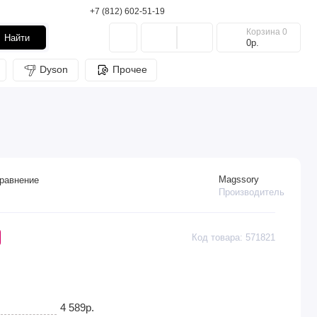
+7 (812) 602-51-19
Корзина
0
Найти
0р.
Dyson
Прочее
Magssory
равнение
Производитель
Код товара: 571821
4 589р.