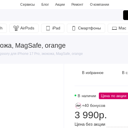
Сервисы
Блог
Акции
Ремонт
О компании
ch
AirPods
iPad
Смартфоны
Mac
кожа, MagSafe, orange
ssory для iPhone 17 Pro, экокожа, MagSafe, orange
В избранное
В с
В наличии
Цена по акции
+40 бонусов
3 990р.
Цена без акции