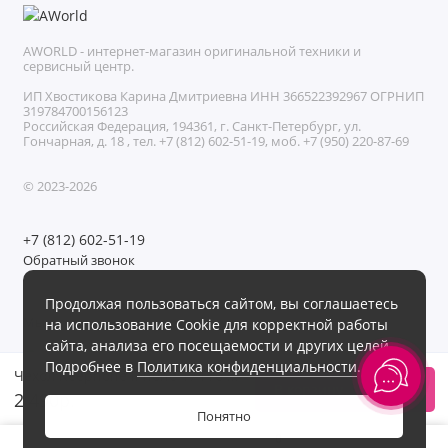
AWORLD - интернет-магазин оригинальной техники и
сервисный центр.
ИП Хвостикова Карина Дмитриевна ИНН 366522392967 ОГРНИП
319784700156123
Российская Федерация, 194361, г. Санкт-Петербург, ул.
Гончарная, д. 18 , тел. +7 (812) 602-51-19, моб. +7 (950) 220-87-69
© 2023-2026
+7 (812) 602-51-19
Обратный звонок
Без выходных с 11:00 до 21:00
Продолжая пользоваться сайтом, вы соглашаетесь
Мы в сети
на использование Cookie для корректной работы
сайта, анализа его посещаемости и других целей.
Подробнее в
Политика конфиденциальности
.
Чехол Keephone iPhone 17 Pro Max MAGGRIP Blue
В корзину
2 490р.
Понятно
0