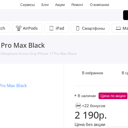
Сервисы
Блог
Акции
Ремонт
О компании
tch
AirPods
iPad
Смартфоны
Ma
 Pro Max Black
 Keephone Armor Grip iPhone 17 Pro Max Black
В избранное
В с
В наличии
Цена по акции
+22 бонусов
2 190р.
Цена без акции