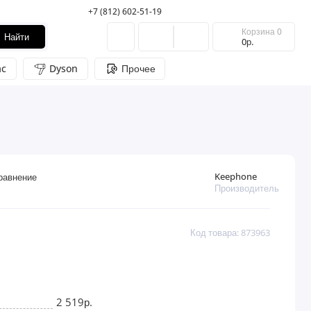
+7 (812) 602-51-19
Корзина
0
Найти
0р.
c
Dyson
Прочее
Keephone
равнение
Производитель
Код товара: 873963
2 519р.