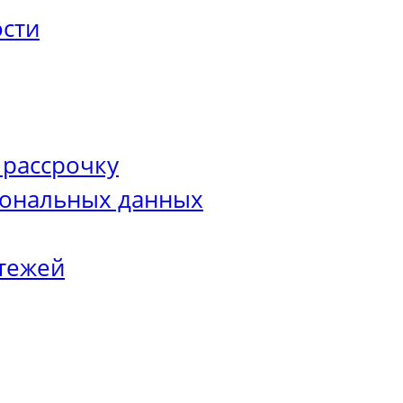
сти
 рассрочку
сональных данных
тежей