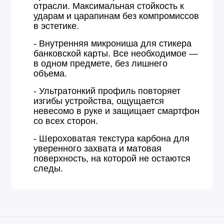
отрасли. Максимальная стойкость к
ударам и царапинам без компромиссов
в эстетике.
- Внутренняя микрониша для стикера
банковской карты. Все необходимое —
в одном предмете, без лишнего
объема.
- Ультратонкий профиль повторяет
изгибы устройства, ощущается
невесомо в руке и защищает смартфон
со всех сторон.
- Шероховатая текстура карбона для
уверенного захвата и матовая
поверхность, на которой не остаются
следы.
- Полная совместимость с экосистемой
MagSafe. Мощные неодимовые
магниты N52 гарантируют безупречную
фиксацию аксессуаров. Беспроводная