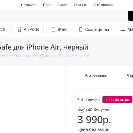
Сервисы
Блог
Акции
Ремонт
О компании
tch
AirPods
iPad
Смартфоны
Ma
afe для iPhone Air, Черный
ый Aster Pro Case с MagSafe для iPhone Air, Черный
В избранное
В с
В наличии
Цена по акции
+40 бонусов
3 990р.
Цена без акции