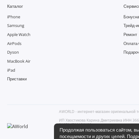
Каталог
Сервис
iPhone
Бонусна
Samsung
Трейд-и
Apple Watch
Ремонт
AirPods
Оплата 
Dyson
Подароч
MacBook Air
iPad
Приставки
AWORLD - интернет-магазин оригинальной т
ИП Хвостикова Карина Дмитриевна ИНН 3
319784700156123
Российская Федерация, 194361, г. Санкт-Петер
Продолжая пользоваться сайтом, вы
+7 (812) 602-51-19, моб. +7 (950) 220-87-69
посещаемости и других целей. Подр