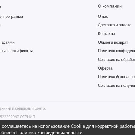
ы
О компании
я программа
О нас
н
Доставка и оплата
Контакты
частями
Обмен и возврат
ные сертификаты
Политика конфиден
Согласие на обрабо
Оферта
Политика безопасно
Согласие на получе
ехники и сервисный центр.
66522392967 ОГРНИП
бург, ул. Гончарная, д. 18 , тел.
 соглашаетесь на использование Cookie для корректной работы 
обнее в
Политика конфиденциальности
.