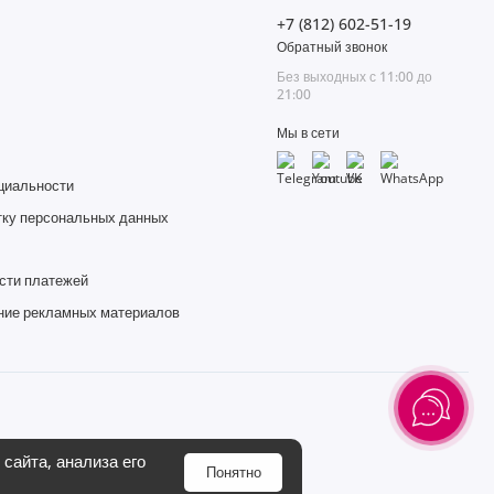
+7 (812) 602-51-19
Обратный звонок
Без выходных с 11:00 до
21:00
Мы в сети
циальности
тку персональных данных
сти платежей
ние рекламных материалов
сайта, анализа его
Понятно