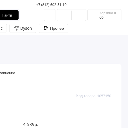
+7 (812) 602-51-19
Корзина
0
Найти
0р.
c
Dyson
Прочее
равнение
Код товара: 1057150
4 589р.