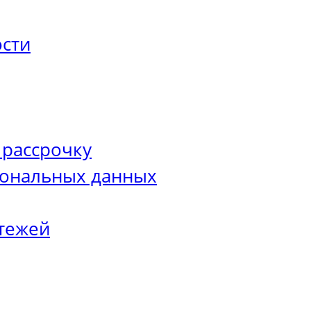
сти
 рассрочку
сональных данных
тежей