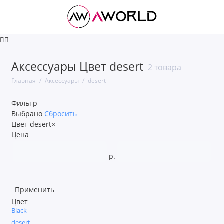
Apple
Аксессуары Цвет desert
2 товара
Power Bank
Главная
Аксессуары
desert
Автодержатели
Фильтр
Выбрано
Сбросить
Аксессуары для MacBook
Цвет
desert
×
Цена
Беспроводные зарядные устройства
р.
Зарядные устройства
Защитные стекла
Применить
Цвет
Black
Кабели
desert