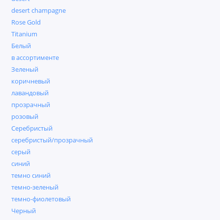
Ремешки для Apple Watch
desert champagne
Rose Gold
Чехлы для AirPods
Titanium
Белый
Чехлы для iPad
в ассортименте
Зеленый
Чехлы для iPhone
коричневый
лавандовый
Чехлы и защитные стекла для Samsung
прозрачный
розовый
Показать все
Серебристый
серебристый/прозрачный
серый
синий
темно синий
темно-зеленый
темно-фиолетовый
Черный