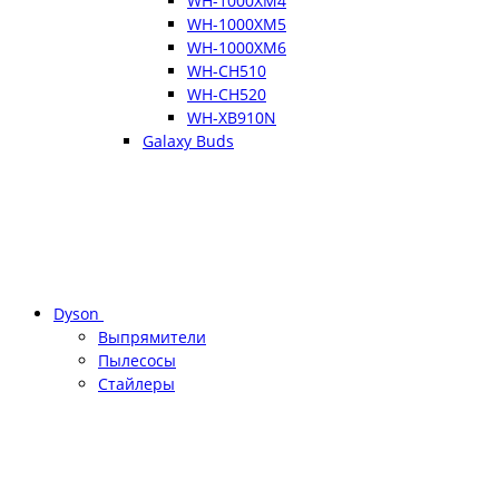
WH-1000XM4
WH-1000XM5
WH-1000XM6
WH-CH510
WH-CH520
WH-XB910N
Galaxy Buds
Dyson
Выпрямители
Пылесосы
Стайлеры