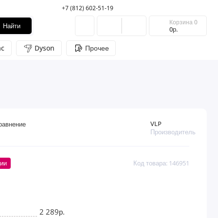
+7 (812) 602-51-19
Корзина
0
Найти
0р.
c
Dyson
Прочее
VLP
равнение
Производитель
ции
Код товара: 146951
2 289р.