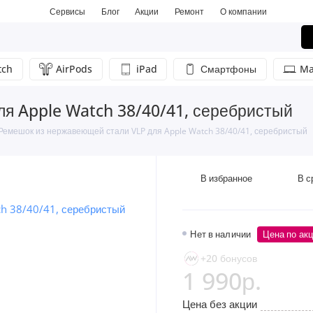
Сервисы
Блог
Акции
Ремонт
О компании
tch
AirPods
iPad
Смартфоны
Ma
я Apple Watch 38/40/41, серебристый
Ремешок из нержавеющей стали VLP для Apple Watch 38/40/41, серебристый
В избранное
В с
Нет в наличии
Цена по ак
+20 бонусов
1 990р.
Цена без акции