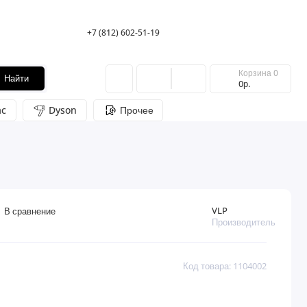
+7 (812) 602-51-19
Корзина
0
Найти
0р.
c
Dyson
Прочее
VLP
В сравнение
Производитель
Код товара: 1104002