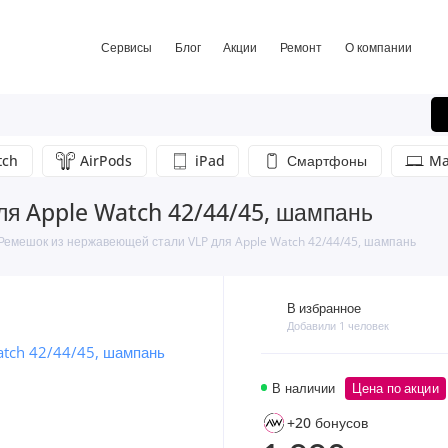
Сервисы
Блог
Акции
Ремонт
О компании
tch
AirPods
iPad
Смартфоны
Ma
я Apple Watch 42/44/45, шампань
Ремешок из нержавеющей стали VLP для Apple Watch 42/44/45, шампань
В избранное
Добавили 1 человек
В наличии
Цена по акции
+20 бонусов