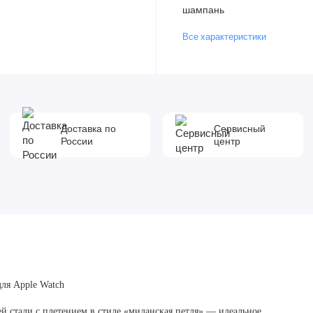
шампань
Все характеристики
Доставка по
Сервисный
России
центр
ля Apple Watch
 стали с плетением в стиле «миланская петля» — идеальное