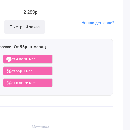
2 289р.
Нашли дешевле?
Быстрый заказ
позже. От 55р. в месяц
от 4 до 10 мес
от 55р. / мес
от 6 до 36 мес
Материал