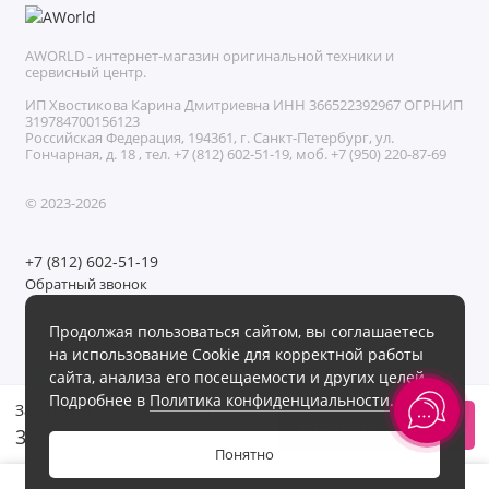
AWORLD - интернет-магазин оригинальной техники и
сервисный центр.
ИП Хвостикова Карина Дмитриевна ИНН 366522392967 ОГРНИП
319784700156123
Российская Федерация, 194361, г. Санкт-Петербург, ул.
Гончарная, д. 18 , тел. +7 (812) 602-51-19, моб. +7 (950) 220-87-69
© 2023-2026
+7 (812) 602-51-19
Обратный звонок
Без выходных с 11:00 до 21:00
Продолжая пользоваться сайтом, вы соглашаетесь
Мы в сети
на использование Cookie для корректной работы
сайта, анализа его посещаемости и других целей.
Подробнее в
Политика конфиденциальности
.
Защитное стекло Premium Глазурь на iPhone 16 Pro/17 Pro/17
В корзину
3 090р.
Понятно
0