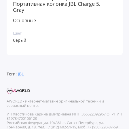
Портативная колонка JBL Charge 5,
Питание Тип элементов питания – свой
Gray
собственный
Основные
Количество элементов питания – 1
Время работы – 20 ч
Цвет
Емкость аккумулятора – 7500 мА·ч
Серый
Время зарядки – 20 ч
Прочее Особенности – влагозащищенный корпус,
режим Power Bank
Теги:
JBL
Степень защиты – IP67
Ширина – 223 мм
Высота – 96.5 мм
Глубина – 94 мм
AWORLD - интернет-магазин оригинальной техники и
сервисный центр.
Вес c элементами питания – 0.96 кг
Дополнительная информация – профили
ИП Хвостикова Карина Дмитриевна ИНН 366522392967 ОГРНИП
319784700156123
Bluetooth: A2DP 1.3, AVRCP 1.6
Российская Федерация, 194361, г. Санкт-Петербург, ул.
Гончарная, д. 18 , тел. +7 (812) 602-51-19, моб. +7 (950) 220-87-69
Вас ждёт абсолютно высокочастотный динамик и