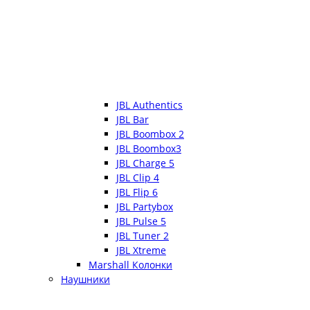
JBL Authentics
JBL Bar
JBL Boombox 2
JBL Boombox3
JBL Charge 5
JBL Clip 4
JBL Flip 6
JBL Partybox
JBL Pulse 5
JBL Tuner 2
JBL Xtreme
Marshall Колонки
Наушники