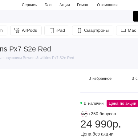
Сервисы
Блог
Акции
Ремонт
О компании
ch
AirPods
iPad
Смартфоны
Mac
ins Px7 S2e Red
е наушники Bowers & wilkins Px7 S2e Red
В избранное
В с
В наличии
Цена по акции
+250 бонусов
24 990р.
Цена без акции