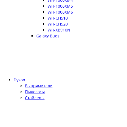
WH-1000XM4
WH-1000XM5
WH-1000XM6
WH-CH510
WH-CH520
WH-XB910N
Galaxy Buds
Dyson
Выпрямители
Пылесосы
Стайлеры